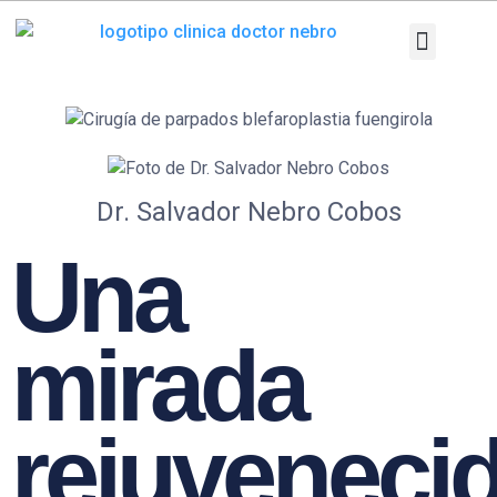
Ir
al
contenido
Patologías y T
Pruebas diag
Dr. Salvador Nebro Cobos
Una
mirada
rejuveneci