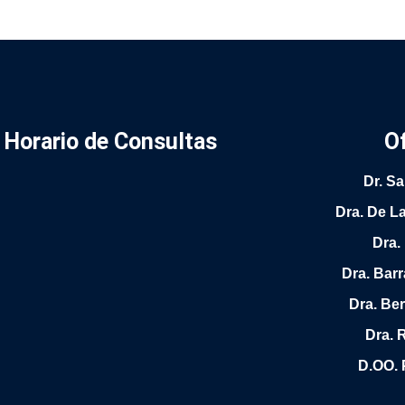
Horario de Consultas
O
Dr. S
Dra. De L
Dra.
Dra. Bar
Dra. Be
Dra. 
D.OO. 