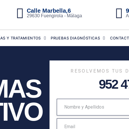
9
Calle Marbella,6
29630 Fuengirola - Málaga
A
ÍAS Y TRATAMIENTOS
PRUEBAS DIAGNÓSTICAS
CONTAC
RESOLVEMOS TUS D
MAS
952 4
IVO
N
O
M
E