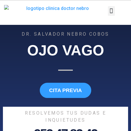
Ir
al
contenido
Patologías y T
Pruebas diag
DR. SALVADOR NEBRO COBOS
OJO VAGO
CITA PREVIA
RESOLVEMOS TUS DUDAS E
INQUIETUDES