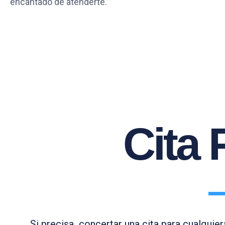
encantado de atenderte.
Cita 
Si precisa concertar una cita para cualqui