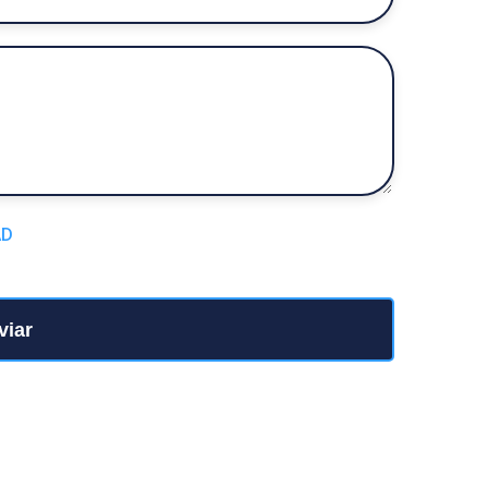
AD
viar