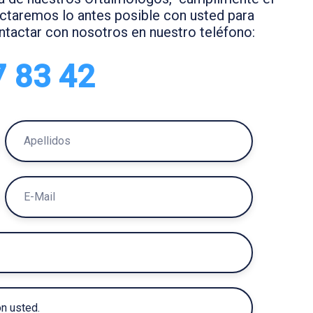
actaremos lo antes posible con usted para
contactar con nosotros en nuestro teléfono:
7 83 42
A
P
E
E
L
-
L
M
I
A
D
I
O
L
S