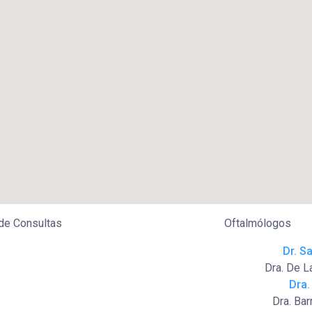
 de Consultas
Oftalmólogos
Dr. S
Dra. De L
Dra.
Dra. Ba