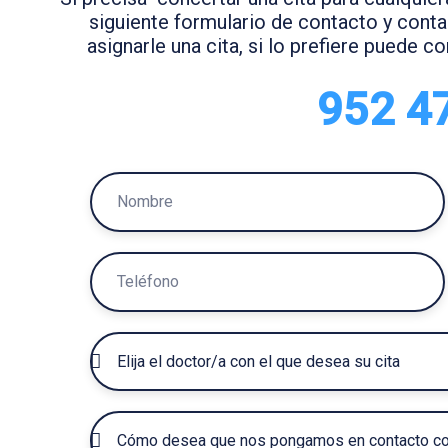
siguiente formulario de contacto y cont
asignarle una cita, si lo prefiere puede 
952 4
N
O
M
T
B
E
R
L
E
D
É
O
F
C
P
O
T