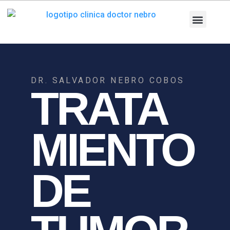
Ir
al
contenido
Nuestra Clínica
Equipo Médico
Patologías y T
Pruebas diag
Área Pacien
DR. SALVADOR NEBRO COBOS
TRATA
MIENTO
DE