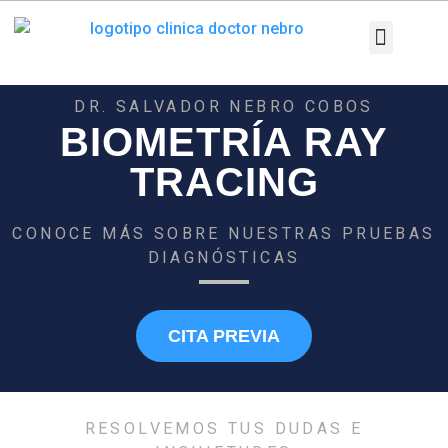
Ir
al
contenido
Patologías y T
Pruebas diag
DR. SALVADOR NEBRO COBOS
BIOMETRÍA RAY
TRACING
CONOCE MÁS SOBRE NUESTRAS PRUEBAS
DIAGNÓSTICAS
CITA PREVIA
RESOLVEMOS TUS DUDAS E