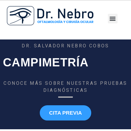
Ir
al
contenido
Patologías y T
Pruebas diag
DR. SALVADOR NEBRO COBOS
CAMPIMETRÍA
CONOCE MÁS SOBRE NUESTRAS PRUEBAS
DIAGNÓSTICAS
CITA PREVIA