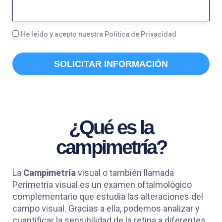
O
S
N
A
L
He leído y acepto nuestra Política de Privacidad
O
G
O
E
SOLICITAR INFORMACIÓN
P
D
¿Qué es la
campimetría?
La
Campimetría
visual o también llamada
Perimetría visual es un examen oftalmológico
complementario que estudia las alteraciones del
campo visual. Gracias a ella, podemos analizar y
cuantificar la sensibilidad de la retina a diferentes