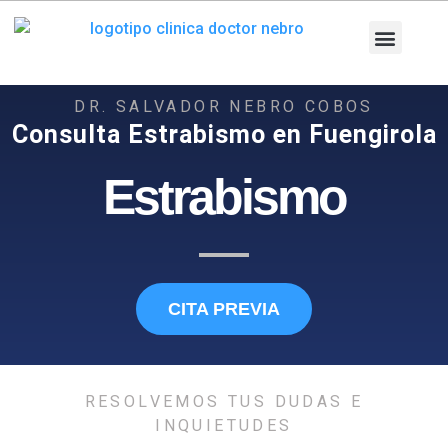
Ir
al
contenido
Nuestra Clínica
Equipo Médico
Patologías y T
Pruebas diag
Área Pacien
DR. SALVADOR NEBRO COBOS
Consulta Estrabismo en Fuengirola
Estrabismo
CITA PREVIA
RESOLVEMOS TUS DUDAS E
INQUIETUDES