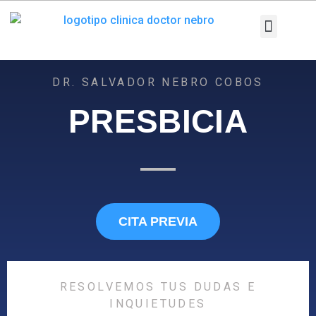
Ir
al
contenido
Nuestra Clínica
Equipo Médico
Patologías y T
Pruebas diag
Área Pacien
DR. SALVADOR NEBRO COBOS
PRESBICIA
CITA PREVIA
RESOLVEMOS TUS DUDAS E
INQUIETUDES