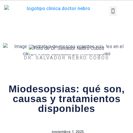
Ir
al
contenido
Patologías y T
Pruebas diag
DR. SALVADOR NEBRO COBOS
Miodesopsias: qué son,
causas y tratamientos
disponibles
noviembre 1, 2025