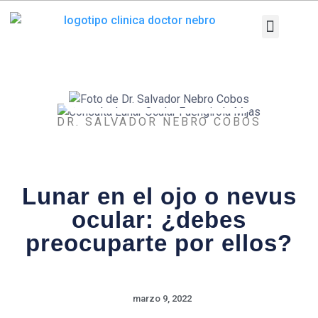
Ir
al
contenido
Patologías y T
Pruebas diag
DR. SALVADOR NEBRO COBOS
Lunar en el ojo o nevus
ocular: ¿debes
preocuparte por ellos?
marzo 9, 2022