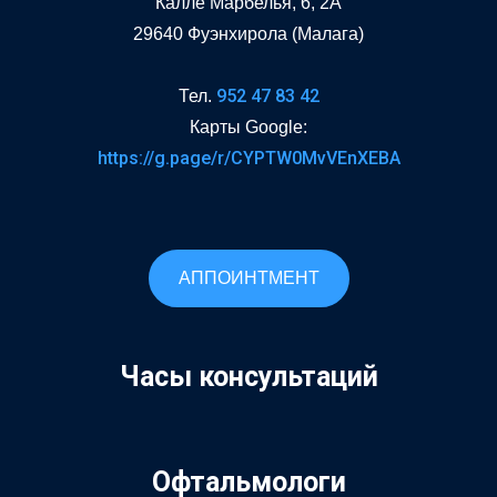
Калле Марбелья, 6, 2A
29640 Фуэнхирола (Малага)
952 47 83 42
Тел.
Карты Google:
https://g.page/r/CYPTW0MvVEnXEBA
АППОИНТМЕНТ
Часы консультаций
Офтальмологи