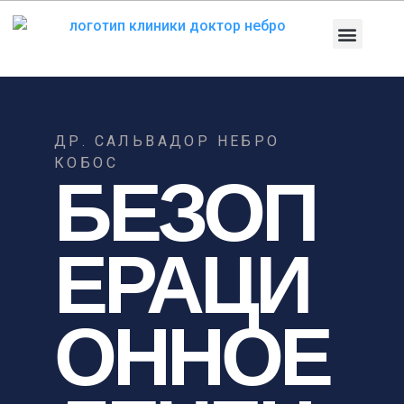
Перейти
к
содержанию
Медицинское 
Патологии и лечен
Диагностические тесты
ДР. САЛЬВАДОР НЕБРО
КОБОС
БЕЗОП
ЕРАЦИ
ОННОЕ