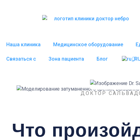
Перейти
к
содержанию
Наша клиника
Медицинское оборудование
Е
Связаться с
Зона пациента
Блог
ДОКТОР САЛЬВАД
Что произойд