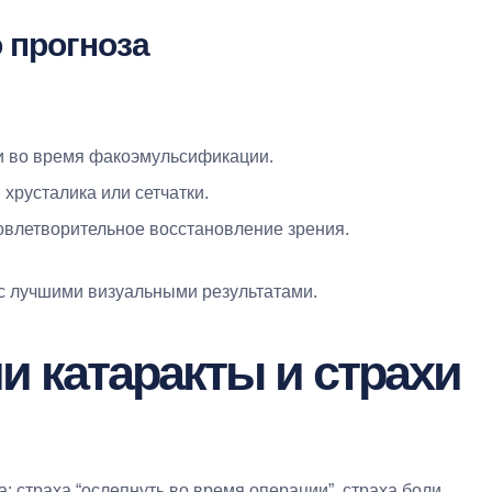
о прогноза
и во время факоэмульсификации.
русталика или сетчатки.
довлетворительное восстановление зрения.
с лучшими визуальными результатами.
и катаракты и страхи
: страха “ослепнуть во время операции”, страха боли