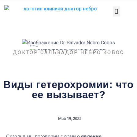
Перейти
к
содержанию
Медицинское 
Патологии и лечен
Диагностические тесты
ДОКТОР САЛЬВАДОР НЕБРО КОБОС
Виды гетерохромии: что
ее вызывает?
Май 19, 2022
Сегодня мы поговорим с вами о
явление,