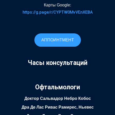
Карты Google:
https://g.page/r/CYPTW0MvVEnXEBA
АППОИНТМЕНТ
Часы консультаций
Офтальмологи
Доктор Сальвадор Небро Кобос
Дра Де Лас Ривас Рамирес, Ньевес