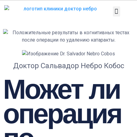
Перейти
к
содержанию
Медицинское 
Патологии и лечен
Диагностические тесты
Доктор Сальвадор Небро Кобос
Может ли
операция