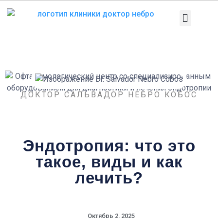
Перейти
к
содержанию
Медицинское 
Патологии и лечен
Диагностические тесты
ДОКТОР САЛЬВАДОР НЕБРО КОБОС
Эндотропия: что это
такое, виды и как
лечить?
Октябрь 2, 2025