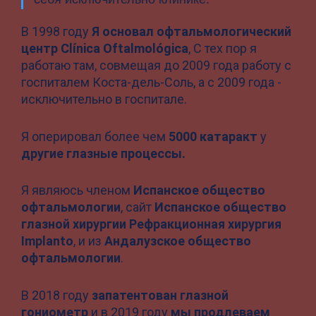
В 1998 году
Я основал офтальмологический
центр Clínica Oftalmológica
, С тех пор я
работаю там, совмещая до 2009 года работу с
госпиталем Коста-дель-Соль, а с 2009 года -
исключительно в госпитале.
Я оперировал более чем
5000 катаракт
y
другие глазные процессы.
Я являюсь членом
Испанское общество
офтальмологии
, сайт
Испанское общество
глазной хирургии Рефракционная хирургия
Implanto
, и из
Андалузское общество
офтальмологии
.
В 2018 году
запатентован глазной
гониометр
и в 2019 году
мы продлеваем