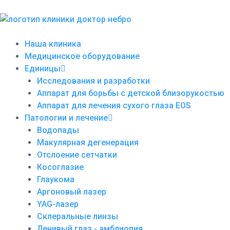
Перейти
к
содержанию
Наша клиника
Медицинское оборудование
Единицы
Исследования и разработки
Аппарат для борьбы с детской близорукостью
Аппарат для лечения сухого глаза EOS
Патологии и лечение
Водопады
Макулярная дегенерация
Отслоение сетчатки
Косоглазие
Глаукома
Аргоновый лазер
YAG-лазер
Склеральные линзы
Ленивый глаз - амблиопия