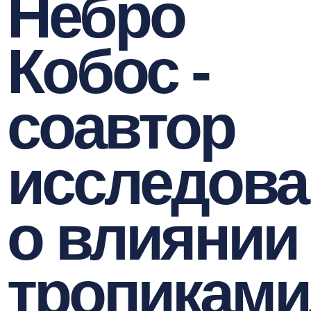
Небро
Кобос -
соавтор
исследова
о влиянии
тропиками