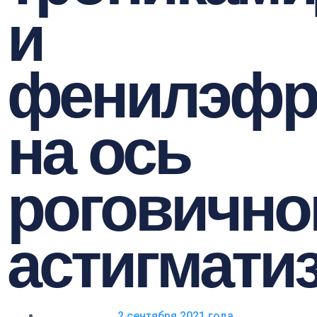
и
фенилэфр
на ось
роговично
астигмати
2 сентября 2021 года