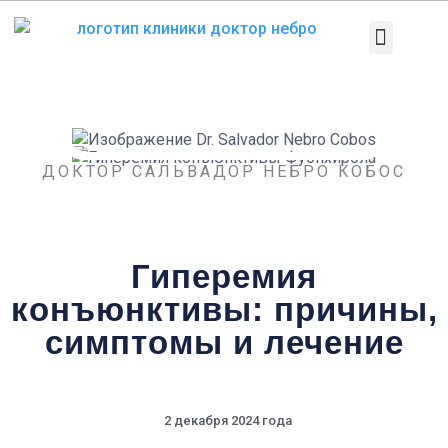
Перейти
к
содержанию
Медицинское 
Патологии и лечен
Диагностические тесты
ДОКТОР САЛЬВАДОР НЕБРО КОБОС
Гиперемия
конъюнктивы: причины,
симптомы и лечение
2 декабря 2024 года