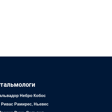
тальмологи
альвадор Небро Кобос
с Ривас Рамирес, Ньевес