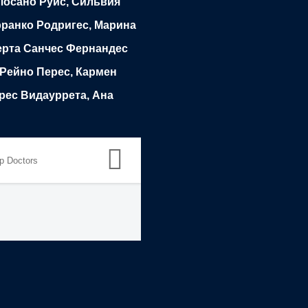
Лосано Руис, Сильвия
ранко Родригес, Марина
ерта Санчес Фернандес
 Рейно Перес, Кармен
ерес Видауррета, Ана